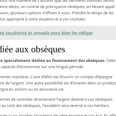
 aussi une manière de s’assurer que ses dernières volontés seront
rance décès, un contrat de prévoyance obsèques, en faisant appel
ion, plusieurs options s’offrent à vous. Prendre le temps de les
plus approprié à votre situation et à vos souhaits.
 touchants et conseils pour bien les rédiger
diée aux obsèques
ne spécialement dédiée au financement des obsèques
. Cette
a capacité d’économiser sur une longue période.
érentes manières. L’une d’elles est d’ouvrir un compte d’épargne
t de l’argent. Une autre possibilité est d’investir dans un produit
gne en actions ou en assurance vie.
permet de contrôler directement l’argent destiné à vos obsèques.
 au coût des obsèques, l’excédent sera reversé à vos héritiers.
er à vos proches l’existence de cette épargne et son but. En effe