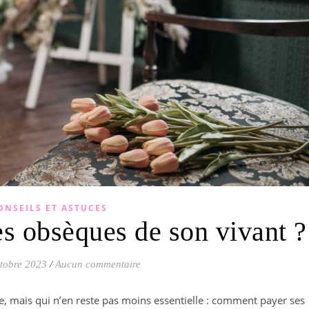
ONSEILS ET ASTUCES
 obsèques de son vivant ?
ctobre 2023
/
Aucun commentaire
 mais qui n’en reste pas moins essentielle : comment payer ses