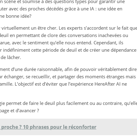
 en scène et soumise à des questions types pour garantir une
cuter avec des proches décédés grâce à une IA : une idée en
une bonne idée?
irtuellement un être cher. Les experts s’accordent sur le fait qu
 deuil en permettant de clore des conversations inachevées ou
rue, avec le sentiment qu’elle nous entend. Cependant, ils
r indéfiniment cette période de deuil et de créer une dépendance
 de lâcher.
ement d’une durée raisonnable, afin de pouvoir véritablement dire
ur échanger, se recueillir, et partager des moments étranges mais
ille. L’objectif est d’éviter que l’expérience HereAfter AI ne
e permet de faire le deuil plus facilement ou au contraire, qu’ell
page et d’avancer ?
 proche ? 10 phrases pour le réconforter