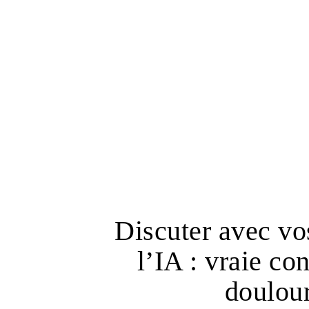
Discuter avec vo
l’IA : vraie c
doulou