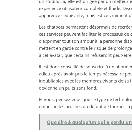
un studio. Là, elle est dirigée par un metteur
expérience utilisateur complète et fluide. Dis
apparence séduisante, mais est-ce vraiment 
Les chatbots permettent désormais de recréer v
ces services peuvent faciliter le processus de
d’exprimer tout son amour à la personne dispa
mettent en garde contre le risque de prolonge
à cet avatar, que certains refuseront peut-être
Il est donc conseillé de souscrire à un abonn
adieu après avoir pris le temps nécessaire po
inoubliables avec les membres vivants de sa fam
devienne un puits sans fond.
Et vous, pensez-vous que ce type de technologi
empêche les proches du défunt de tourner la 
Que dire à quelqu'un qui a perdu un